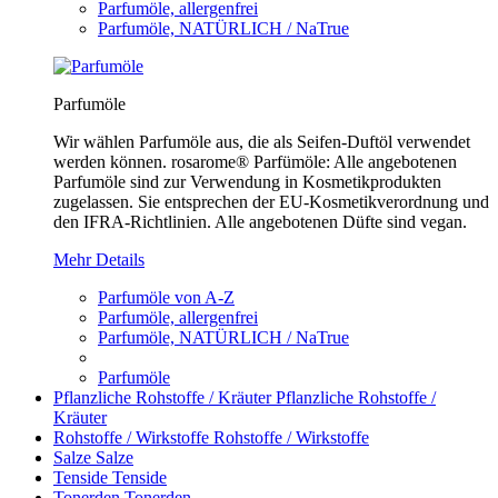
Parfumöle, allergenfrei
Parfumöle, NATÜRLICH / NaTrue
Parfumöle
Wir wählen Parfumöle aus, die als Seifen-Duftöl verwendet
werden können. rosarome® Parfümöle: Alle angebotenen
Parfumöle sind zur Verwendung in Kosmetikprodukten
zugelassen. Sie entsprechen der EU-Kosmetikverordnung und
den IFRA-Richtlinien. Alle angebotenen Düfte sind vegan.
Mehr Details
Parfumöle von A-Z
Parfumöle, allergenfrei
Parfumöle, NATÜRLICH / NaTrue
Parfumöle
Pflanzliche Rohstoffe / Kräuter
Pflanzliche Rohstoffe /
Kräuter
Rohstoffe / Wirkstoffe
Rohstoffe / Wirkstoffe
Salze
Salze
Tenside
Tenside
Tonerden
Tonerden