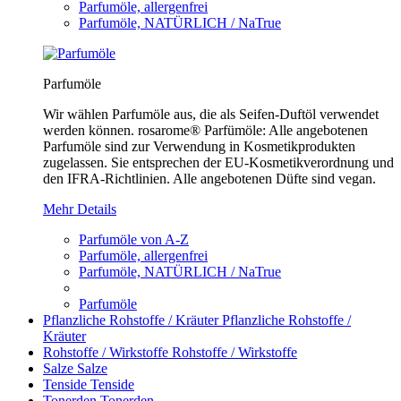
Parfumöle, allergenfrei
Parfumöle, NATÜRLICH / NaTrue
Parfumöle
Wir wählen Parfumöle aus, die als Seifen-Duftöl verwendet
werden können. rosarome® Parfümöle: Alle angebotenen
Parfumöle sind zur Verwendung in Kosmetikprodukten
zugelassen. Sie entsprechen der EU-Kosmetikverordnung und
den IFRA-Richtlinien. Alle angebotenen Düfte sind vegan.
Mehr Details
Parfumöle von A-Z
Parfumöle, allergenfrei
Parfumöle, NATÜRLICH / NaTrue
Parfumöle
Pflanzliche Rohstoffe / Kräuter
Pflanzliche Rohstoffe /
Kräuter
Rohstoffe / Wirkstoffe
Rohstoffe / Wirkstoffe
Salze
Salze
Tenside
Tenside
Tonerden
Tonerden