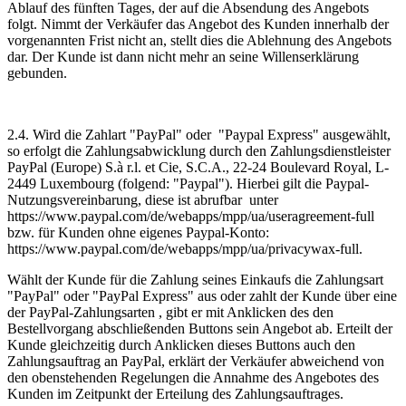
Ablauf des fünften Tages, der auf die Absendung des Angebots
folgt. Nimmt der Verkäufer das Angebot des Kunden innerhalb der
vorgenannten Frist nicht an, stellt dies die Ablehnung des Angebots
dar. Der Kunde ist dann nicht mehr an seine Willenserklärung
gebunden.
2.4. Wird die Zahlart "PayPal" oder "Paypal Express" ausgewählt,
so erfolgt die Zahlungsabwicklung durch den Zahlungsdienstleister
PayPal (Europe) S.à r.l. et Cie, S.C.A., 22-24 Boulevard Royal, L-
2449 Luxembourg (folgend: "Paypal"). Hierbei gilt die Paypal-
Nutzungsvereinbarung, diese ist abrufbar unter
https://www.paypal.com/de/webapps/mpp/ua/useragreement-full
bzw. für Kunden ohne eigenes Paypal-Konto:
https://www.paypal.com/de/webapps/mpp/ua/privacywax-full.
Wählt der Kunde für die Zahlung seines Einkaufs die Zahlungsart
"PayPal" oder "PayPal Express" aus oder zahlt der Kunde über eine
der PayPal-Zahlungsarten , gibt er mit Anklicken des den
Bestellvorgang abschließenden Buttons sein Angebot ab. Erteilt der
Kunde gleichzeitig durch Anklicken dieses Buttons auch den
Zahlungsauftrag an PayPal, erklärt der Verkäufer abweichend von
den obenstehenden Regelungen die Annahme des Angebotes des
Kunden im Zeitpunkt der Erteilung des Zahlungsauftrages.