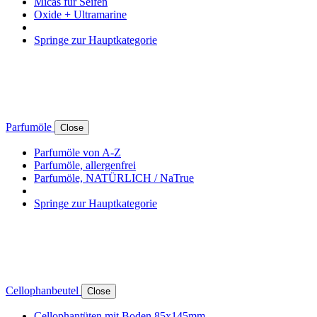
Micas für Seifen
Oxide + Ultramarine
Springe zur Hauptkategorie
Parfumöle
Close
Parfumöle von A-Z
Parfumöle, allergenfrei
Parfumöle, NATÜRLICH / NaTrue
Springe zur Hauptkategorie
Cellophanbeutel
Close
Cellophantüten mit Boden 85x145mm