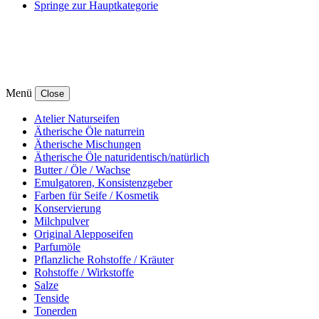
Springe zur Hauptkategorie
Menü
Close
Atelier Naturseifen
Ätherische Öle naturrein
Ätherische Mischungen
Ätherische Öle naturidentisch/natürlich
Butter / Öle / Wachse
Emulgatoren, Konsistenzgeber
Farben für Seife / Kosmetik
Konservierung
Milchpulver
Original Alepposeifen
Parfumöle
Pflanzliche Rohstoffe / Kräuter
Rohstoffe / Wirkstoffe
Salze
Tenside
Tonerden