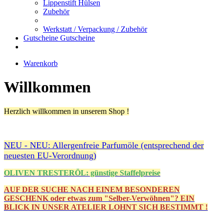
Lippenstift Hülsen
Zubehör
Werkstatt / Verpackung / Zubehör
Gutscheine
Gutscheine
Warenkorb
Willkommen
Herzlich willkommen in unserem Shop !
NEU - NEU: Allergenfreie Parfumöle (entsprechend der
neuesten EU-Verordnung)
OLIVEN TRESTERÖL: günstige Staffelpreise
AUF DER SUCHE NACH EINEM BESONDEREN
GESCHENK oder etwas zum "Selber-Verwöhnen"? EIN
BLICK IN UNSER ATELIER LOHNT SICH BESTIMMT !