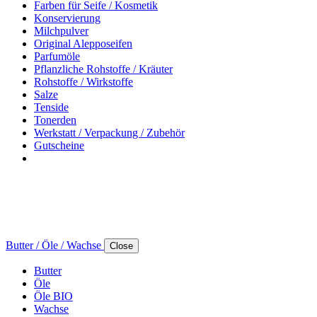
Farben für Seife / Kosmetik
Konservierung
Milchpulver
Original Alepposeifen
Parfumöle
Pflanzliche Rohstoffe / Kräuter
Rohstoffe / Wirkstoffe
Salze
Tenside
Tonerden
Werkstatt / Verpackung / Zubehör
Gutscheine
Butter / Öle / Wachse
Close
Butter
Öle
Öle BIO
Wachse