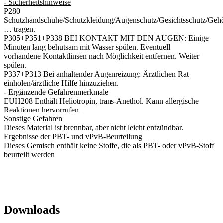
- Sicherheitshinweise
P280
Schutzhandschuhe/Schutzkleidung/Augenschutz/Gesichtsschutz/Gehö
… tragen.
P305+P351+P338 BEI KONTAKT MIT DEN AUGEN: Einige
Minuten lang behutsam mit Wasser spülen. Eventuell
vorhandene Kontaktlinsen nach Möglichkeit entfernen. Weiter
spülen.
P337+P313 Bei anhaltender Augenreizung: Ärztlichen Rat
einholen/ärztliche Hilfe hinzuziehen.
- Ergänzende Gefahrenmerkmale
EUH208 Enthält Heliotropin, trans-Anethol. Kann allergische
Reaktionen hervorrufen.
Sonstige Gefahren
Dieses Material ist brennbar, aber nicht leicht entzündbar.
Ergebnisse der PBT- und vPvB-Beurteilung
Dieses Gemisch enthält keine Stoffe, die als PBT- oder vPvB-Stoff
beurteilt werden
Downloads