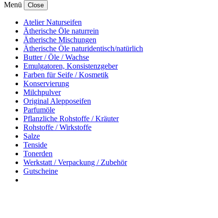
Menü
Close
Atelier Naturseifen
Ätherische Öle naturrein
Ätherische Mischungen
Ätherische Öle naturidentisch/natürlich
Butter / Öle / Wachse
Emulgatoren, Konsistenzgeber
Farben für Seife / Kosmetik
Konservierung
Milchpulver
Original Alepposeifen
Parfumöle
Pflanzliche Rohstoffe / Kräuter
Rohstoffe / Wirkstoffe
Salze
Tenside
Tonerden
Werkstatt / Verpackung / Zubehör
Gutscheine