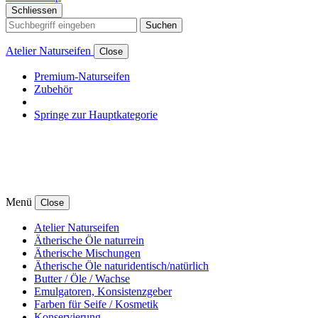
Schliessen
Suchen
Atelier Naturseifen
Close
Premium-Naturseifen
Zubehör
Springe zur Hauptkategorie
Menü
Close
Atelier Naturseifen
Ätherische Öle naturrein
Ätherische Mischungen
Ätherische Öle naturidentisch/natürlich
Butter / Öle / Wachse
Emulgatoren, Konsistenzgeber
Farben für Seife / Kosmetik
Konservierung