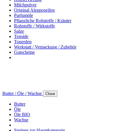
Milchpulver
Original Alepposeifen
Parfumöle
Pflanzliche Rohstoffe / Kräuter
Rohstoffe / Wirkstoffe
Salze
Tenside
Tonerden
Werkstatt / Verpackung / Zubehör
Gutscheine
Butter / Öle / Wachse
Close
Butter
Öle
Öle BIO
Wachse
Springe zur Hauptkategorie