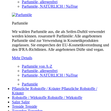
Parfumöle, allergenfrei
Parfumöle, NATÜRLICH / NaTrue
Parfumöle
Wir wählen Parfumöle aus, die als Seifen-Duftöl verwendet
werden können. rosarome® Parfümöle: Alle angebotenen
Parfumöle sind zur Verwendung in Kosmetikprodukten
zugelassen. Sie entsprechen der EU-Kosmetikverordnung und
den IFRA-Richtlinien. Alle angebotenen Düfte sind vegan.
Mehr Details
Parfumöle von A-Z
Parfumöle, allergenfrei
Parfumöle, NATÜRLICH / NaTrue
Parfumöle
Pflanzliche Rohstoffe / Kräuter
Pflanzliche Rohstoffe /
Kräuter
Rohstoffe / Wirkstoffe
Rohstoffe / Wirkstoffe
Salze
Salze
Tenside
Tenside
Tonerden
Tonerden