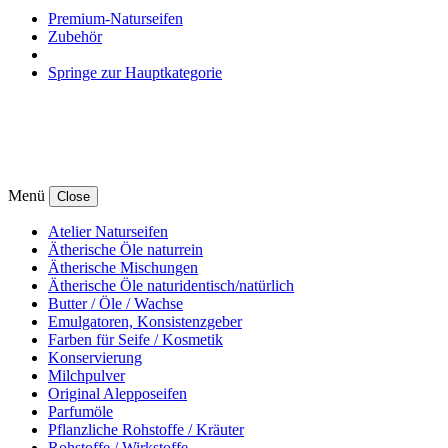
Premium-Naturseifen
Zubehör
Springe zur Hauptkategorie
Menü
Close
Atelier Naturseifen
Ätherische Öle naturrein
Ätherische Mischungen
Ätherische Öle naturidentisch/natürlich
Butter / Öle / Wachse
Emulgatoren, Konsistenzgeber
Farben für Seife / Kosmetik
Konservierung
Milchpulver
Original Alepposeifen
Parfumöle
Pflanzliche Rohstoffe / Kräuter
Rohstoffe / Wirkstoffe