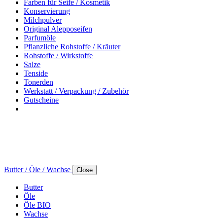
Farben für Seife / Kosmetik
Konservierung
Milchpulver
Original Alepposeifen
Parfumöle
Pflanzliche Rohstoffe / Kräuter
Rohstoffe / Wirkstoffe
Salze
Tenside
Tonerden
Werkstatt / Verpackung / Zubehör
Gutscheine
Butter / Öle / Wachse
Close
Butter
Öle
Öle BIO
Wachse