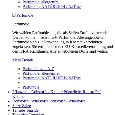
Parfumöle, allergenfrei
Parfumöle, NATÜRLICH / NaTrue
Parfumöle
Wir wählen Parfumöle aus, die als Seifen-Duftöl verwendet
werden können. rosarome® Parfümöle: Alle angebotenen
Parfumöle sind zur Verwendung in Kosmetikprodukten
zugelassen. Sie entsprechen der EU-Kosmetikverordnung und
den IFRA-Richtlinien. Alle angebotenen Düfte sind vegan.
Mehr Details
Parfumöle von A-Z
Parfumöle, allergenfrei
Parfumöle, NATÜRLICH / NaTrue
Parfumöle
Pflanzliche Rohstoffe / Kräuter
Pflanzliche Rohstoffe /
Kräuter
Rohstoffe / Wirkstoffe
Rohstoffe / Wirkstoffe
Salze
Salze
Tenside
Tenside
Tonerden
Tonerden