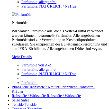
Parfumöle, allergenfrei
Parfumöle, NATÜRLICH / NaTrue
Parfumöle
Wir wählen Parfumöle aus, die als Seifen-Duftöl verwendet
werden können. rosarome® Parfümöle: Alle angebotenen
Parfumöle sind zur Verwendung in Kosmetikprodukten
zugelassen. Sie entsprechen der EU-Kosmetikverordnung und
den IFRA-Richtlinien. Alle angebotenen Düfte sind vegan.
Mehr Details
Parfumöle von A-Z
Parfumöle, allergenfrei
Parfumöle, NATÜRLICH / NaTrue
Parfumöle
Pflanzliche Rohstoffe / Kräuter
Pflanzliche Rohstoffe /
Kräuter
Rohstoffe / Wirkstoffe
Rohstoffe / Wirkstoffe
Salze
Salze
Tenside
Tenside
Tonerden
Tonerden