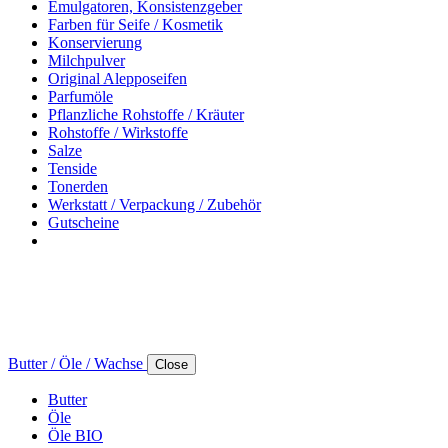
Emulgatoren, Konsistenzgeber
Farben für Seife / Kosmetik
Konservierung
Milchpulver
Original Alepposeifen
Parfumöle
Pflanzliche Rohstoffe / Kräuter
Rohstoffe / Wirkstoffe
Salze
Tenside
Tonerden
Werkstatt / Verpackung / Zubehör
Gutscheine
Butter / Öle / Wachse
Close
Butter
Öle
Öle BIO