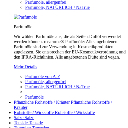
Parfumöle, allergenfrei
Parfumöle, NATÜRLICH / NaTrue
Parfumöle
Wir wählen Parfumöle aus, die als Seifen-Duftöl verwendet
werden können. rosarome® Parfümöle: Alle angebotenen
Parfumöle sind zur Verwendung in Kosmetikprodukten
zugelassen. Sie entsprechen der EU-Kosmetikverordnung und
den IFRA-Richtlinien. Alle angebotenen Düfte sind vegan.
Mehr Details
Parfumöle von A-Z
Parfumöle, allergenfrei
Parfumöle, NATÜRLICH / NaTrue
Parfumöle
Pflanzliche Rohstoffe / Kräuter
Pflanzliche Rohstoffe /
Kräuter
Rohstoffe / Wirkstoffe
Rohstoffe / Wirkstoffe
Salze
Salze
Tenside
Tenside
Tonerden
Tonerden