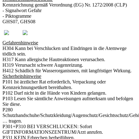
Kennzeichnung gemäß Verordnung (EG) Nr. 1272/2008 (CLP)
- Signalwort Gefahr
- Piktogramme
GHS07, GHS08
Gefahrenhinweise
H304 Kann bei Verschlucken und Eindringen in die Atemwege
tödlich sein.
H317 Kann allergische Hautreaktionen verursachen.
H319 Verursacht schwere Augenreizung.
H412 Schädlich für Wasserorganismen, mit langfristiger Wirkung.
Sicherheitshinweise
P101 Ist ärztlicher Rat erforderlich, Verpackung oder
Kennzeichnungsetikett bereithalten.
P102 Darf nicht in die Hände von Kindern gelangen.
P103 Lesen Sie sämtliche Anweisungen aufmerksam und befolgen
Sie diese.
P280
Schutzhandschuhe/Schutzkleidung/Augenschutz/Gesichtsschutz/Gehö
… tragen.
P301+P310 BEI VERSCHLUCKEN: Sofort
GIFTINFORMATIONSZENTRUM/Arzt anrufen.
P331 KEIN Erbrechen herbeiführen.