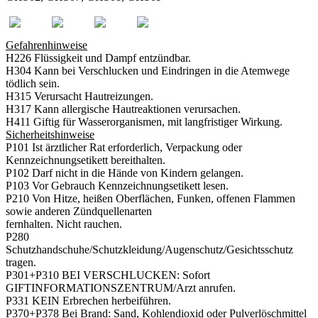
Gefahrenhinweise
H226 Flüssigkeit und Dampf entzündbar.
H304 Kann bei Verschlucken und Eindringen in die Atemwege
tödlich sein.
H315 Verursacht Hautreizungen.
H317 Kann allergische Hautreaktionen verursachen.
H411 Giftig für Wasserorganismen, mit langfristiger Wirkung.
Sicherheitshinweise
P101 Ist ärztlicher Rat erforderlich, Verpackung oder
Kennzeichnungsetikett bereithalten.
P102 Darf nicht in die Hände von Kindern gelangen.
P103 Vor Gebrauch Kennzeichnungsetikett lesen.
P210 Von Hitze, heißen Oberflächen, Funken, offenen Flammen
sowie anderen Zündquellenarten
fernhalten. Nicht rauchen.
P280
Schutzhandschuhe/Schutzkleidung/Augenschutz/Gesichtsschutz
tragen.
P301+P310 BEI VERSCHLUCKEN: Sofort
GIFTINFORMATIONSZENTRUM/Arzt anrufen.
P331 KEIN Erbrechen herbeiführen.
P370+P378 Bei Brand: Sand, Kohlendioxid oder Pulverlöschmittel