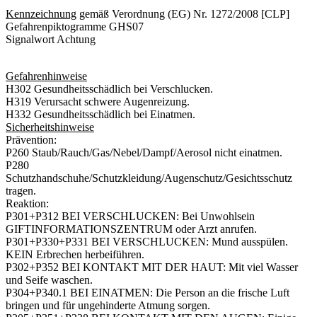
Kennzeichnung
gemäß Verordnung (EG) Nr. 1272/2008 [CLP]
Gefahrenpiktogramme GHS07
Signalwort Achtung
Gefahrenhinweise
H302 Gesundheitsschädlich bei Verschlucken.
H319 Verursacht schwere Augenreizung.
H332 Gesundheitsschädlich bei Einatmen.
Sicherheitshinweise
Prävention:
P260 Staub/Rauch/Gas/Nebel/Dampf/Aerosol nicht einatmen.
P280
Schutzhandschuhe/Schutzkleidung/Augenschutz/Gesichtsschutz
tragen.
Reaktion:
P301+P312 BEI VERSCHLUCKEN: Bei Unwohlsein
GIFTINFORMATIONSZENTRUM oder Arzt anrufen.
P301+P330+P331 BEI VERSCHLUCKEN: Mund ausspülen.
KEIN Erbrechen herbeiführen.
P302+P352 BEI KONTAKT MIT DER HAUT: Mit viel Wasser
und Seife waschen.
P304+P340.1 BEI EINATMEN: Die Person an die frische Luft
bringen und für ungehinderte Atmung sorgen.