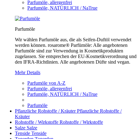
Parfumöle, allergenfrei
Parfumöle, NATÜRLICH / NaTrue
Parfumöle
Wir wählen Parfumöle aus, die als Seifen-Duftöl verwendet
werden können. rosarome® Parfümöle: Alle angebotenen
Parfumöle sind zur Verwendung in Kosmetikprodukten
zugelassen. Sie entsprechen der EU-Kosmetikverordnung und
den IFRA-Richtlinien. Alle angebotenen Düfte sind vegan.
Mehr Details
Parfumöle von A-Z
Parfumöle, allergenfrei
Parfumöle, NATÜRLICH / NaTrue
Parfumöle
Pflanzliche Rohstoffe / Kräuter
Pflanzliche Rohstoffe /
Kräuter
Rohstoffe / Wirkstoffe
Rohstoffe / Wirkstoffe
Salze
Salze
Tenside
Tenside
Tonerden
Tonerden