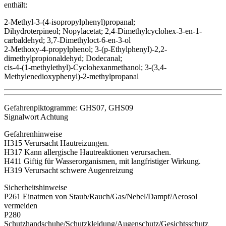
enthält:
2-Methyl-3-(4-isopropylphenyl)propanal;
Dihydroterpineol; Nopylacetat; 2,4-Dimethylcyclohex-3-en-1-
carbaldehyd; 3,7-Dimethyloct-6-en-3-ol
2-Methoxy-4-propylphenol; 3-(p-Ethylphenyl)-2,2-
dimethylpropionaldehyd; Dodecanal;
cis-4-(1-methylethyl)-Cyclohexanmethanol; 3-(3,4-
Methylenedioxyphenyl)-2-methylpropanal
Gefahrenpiktogramme: GHS07, GHS09
Signalwort Achtung
Gefahrenhinweise
H315 Verursacht Hautreizungen.
H317 Kann allergische Hautreaktionen verursachen.
H411 Giftig für Wasserorganismen, mit langfristiger Wirkung.
H319 Verursacht schwere Augenreizung
Sicherheitshinweise
P261 Einatmen von Staub/Rauch/Gas/Nebel/Dampf/Aerosol
vermeiden
P280
Schutzhandschuhe/Schutzkleidung/Augenschutz/Gesichtsschutz