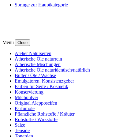
Springe zur Hauptkategorie
Menü
Close
Atelier Naturseifen
Ätherische Öle naturrein
Ätherische Mischungen
Ätherische Öle naturidentisch/natürlich
Butter / Öle / Wachse
Emulgatoren, Konsistenzgeber
Farben für Seife / Kosmetik
Konservierung
Milchpulver
Original Alepposeifen
Parfumöle
Pflanzliche Rohstoffe / Kräuter
Rohstoffe / Wirkstoffe
Salze
Tenside
Tonerden