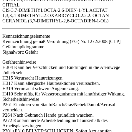
CITRAL
CIS-3,7-DIMETHYLOCTA-2,6-DIEN-1-YL ACETAT
1,3,3,-TRIMETHYL-2-OXABICYCLO-2.2.2. OCTAN
GERANIOL (3,7-DIMETHYL-2,6-OCTADIEN-1-OL)
Kennzeichnungselemente
Kennzeichnung gemäß Verordnung (EG) Nr. 1272/2008 [CLP]
Gefahrenpiktogramme
Signalwort: Gefahr
Gefahrenhinweise
H304 Kann bei Verschlucken und Eindringen in die Atemwege
tödlich sein.
H315 Verursacht Hautreizungen.
H317 Kann allergische Hautreaktionen verursachen.
H319 Verursacht schwere Augenreizung.
H410 Sehr giftig für Wasserorganismen mit langfristiger Wirkung.
Sicherheitshinweise
P261 Einatmen von Staub/Rauch/Gas/Nebel/Dampf/Aerosol
vermeiden.
P264 Nach Gebrauch Hände gründlich waschen.
P272 Kontaminierte Arbeitskleidung nicht außerhalb des
Arbeitsplatzes tragen
P301+P310 BEI VERSCHLUCKEN: Sofort Arzt anrufen.