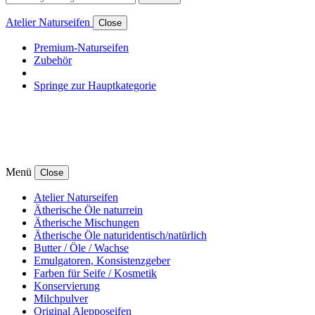
Atelier Naturseifen
Close
Premium-Naturseifen
Zubehör
Springe zur Hauptkategorie
Menü
Close
Atelier Naturseifen
Ätherische Öle naturrein
Ätherische Mischungen
Ätherische Öle naturidentisch/natürlich
Butter / Öle / Wachse
Emulgatoren, Konsistenzgeber
Farben für Seife / Kosmetik
Konservierung
Milchpulver
Original Alepposeifen