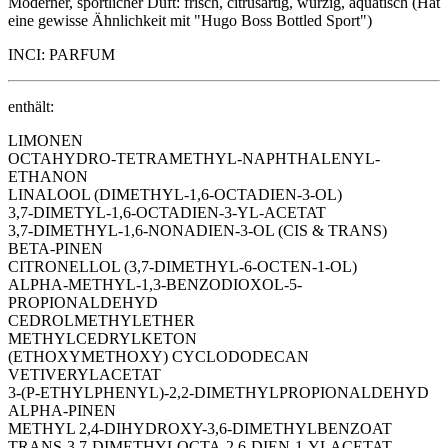
Moderner, sportlicher Duft: frisch, citrusartig, würzig, aquatisch (Hat
eine gewisse Ähnlichkeit mit "Hugo Boss Bottled Sport")
INCI: PARFUM
enthält:
LIMONEN
OCTAHYDRO-TETRAMETHYL-NAPHTHALENYL-
ETHANON
LINALOOL (DIMETHYL-1,6-OCTADIEN-3-OL)
3,7-DIMETYL-1,6-OCTADIEN-3-YL-ACETAT
3,7-DIMETHYL-1,6-NONADIEN-3-OL (CIS & TRANS)
BETA-PINEN
CITRONELLOL (3,7-DIMETHYL-6-OCTEN-1-OL)
ALPHA-METHYL-1,3-BENZODIOXOL-5-
PROPIONALDEHYD
CEDROLMETHYLETHER
METHYLCEDRYLKETON
(ETHOXYMETHOXY) CYCLODODECAN
VETIVERYLACETAT
3-(P-ETHYLPHENYL)-2,2-DIMETHYLPROPIONALDEHYD
ALPHA-PINEN
METHYL 2,4-DIHYDROXY-3,6-DIMETHYLBENZOAT
TRANS-3,7-DIMETHYLOCTA-2,6-DIEN-1-YLACETAT