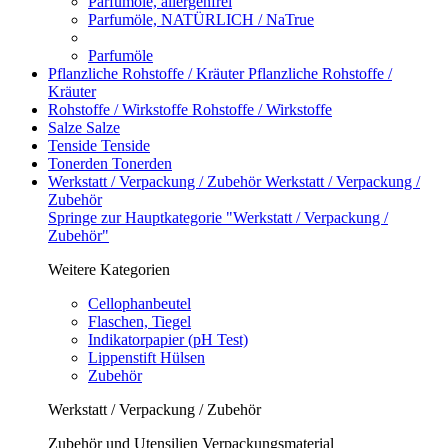
Parfumöle, allergenfrei
Parfumöle, NATÜRLICH / NaTrue
Parfumöle
Pflanzliche Rohstoffe / Kräuter
Pflanzliche Rohstoffe /
Kräuter
Rohstoffe / Wirkstoffe
Rohstoffe / Wirkstoffe
Salze
Salze
Tenside
Tenside
Tonerden
Tonerden
Werkstatt / Verpackung / Zubehör
Werkstatt / Verpackung /
Zubehör
Springe zur Hauptkategorie "Werkstatt / Verpackung /
Zubehör"
Weitere Kategorien
Cellophanbeutel
Flaschen, Tiegel
Indikatorpapier (pH Test)
Lippenstift Hülsen
Zubehör
Werkstatt / Verpackung / Zubehör
Zubehör und Utensilien Verpackungsmaterial