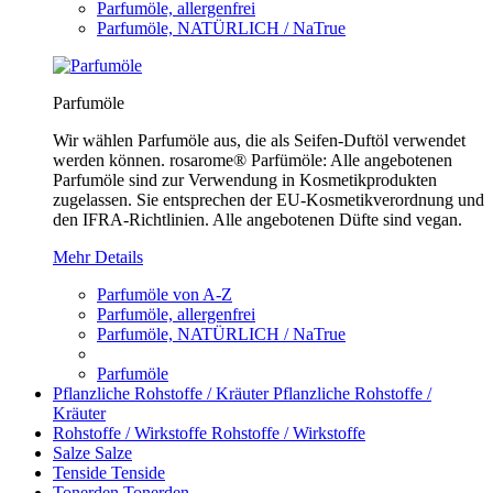
Parfumöle, allergenfrei
Parfumöle, NATÜRLICH / NaTrue
Parfumöle
Wir wählen Parfumöle aus, die als Seifen-Duftöl verwendet
werden können. rosarome® Parfümöle: Alle angebotenen
Parfumöle sind zur Verwendung in Kosmetikprodukten
zugelassen. Sie entsprechen der EU-Kosmetikverordnung und
den IFRA-Richtlinien. Alle angebotenen Düfte sind vegan.
Mehr Details
Parfumöle von A-Z
Parfumöle, allergenfrei
Parfumöle, NATÜRLICH / NaTrue
Parfumöle
Pflanzliche Rohstoffe / Kräuter
Pflanzliche Rohstoffe /
Kräuter
Rohstoffe / Wirkstoffe
Rohstoffe / Wirkstoffe
Salze
Salze
Tenside
Tenside
Tonerden
Tonerden