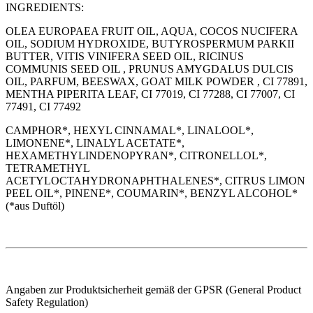
INGREDIENTS:
OLEA EUROPAEA FRUIT OIL, AQUA, COCOS NUCIFERA
OIL, SODIUM HYDROXIDE, BUTYROSPERMUM PARKII
BUTTER, VITIS VINIFERA SEED OIL, RICINUS
COMMUNIS SEED OIL , PRUNUS AMYGDALUS DULCIS
OIL, PARFUM, BEESWAX, GOAT MILK POWDER , CI 77891,
MENTHA PIPERITA LEAF, CI 77019, CI 77288, CI 77007, CI
77491, CI 77492
CAMPHOR*, HEXYL CINNAMAL*, LINALOOL*,
LIMONENE*, LINALYL ACETATE*,
HEXAMETHYLINDENOPYRAN*, CITRONELLOL*,
TETRAMETHYL
ACETYLOCTAHYDRONAPHTHALENES*, CITRUS LIMON
PEEL OIL*, PINENE*, COUMARIN*, BENZYL ALCOHOL*
(*aus Duftöl)
Angaben zur Produktsicherheit gemäß der GPSR (General Product
Safety Regulation)