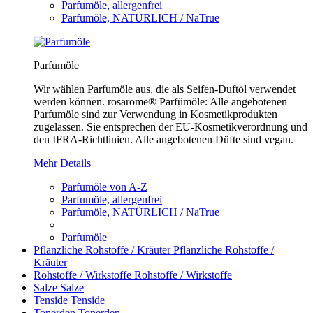
Parfumöle, allergenfrei
Parfumöle, NATÜRLICH / NaTrue
Parfumöle
Wir wählen Parfumöle aus, die als Seifen-Duftöl verwendet
werden können. rosarome® Parfümöle: Alle angebotenen
Parfumöle sind zur Verwendung in Kosmetikprodukten
zugelassen. Sie entsprechen der EU-Kosmetikverordnung und
den IFRA-Richtlinien. Alle angebotenen Düfte sind vegan.
Mehr Details
Parfumöle von A-Z
Parfumöle, allergenfrei
Parfumöle, NATÜRLICH / NaTrue
Parfumöle
Pflanzliche Rohstoffe / Kräuter
Pflanzliche Rohstoffe /
Kräuter
Rohstoffe / Wirkstoffe
Rohstoffe / Wirkstoffe
Salze
Salze
Tenside
Tenside
Tonerden
Tonerden