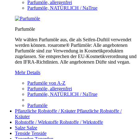
Parfumöle, allergenfrei
Parfumöle, NATÜRLICH / NaTrue
Parfumöle
Wir wählen Parfumöle aus, die als Seifen-Duftöl verwendet
werden können. rosarome® Parfümöle: Alle angebotenen
Parfumöle sind zur Verwendung in Kosmetikprodukten
zugelassen. Sie entsprechen der EU-Kosmetikverordnung und
den IFRA-Richtlinien. Alle angebotenen Düfte sind vegan.
Mehr Details
Parfumöle von A-Z
Parfumöle, allergenfrei
Parfumöle, NATÜRLICH / NaTrue
Parfumöle
Pflanzliche Rohstoffe / Kräuter
Pflanzliche Rohstoffe /
Kräuter
Rohstoffe / Wirkstoffe
Rohstoffe / Wirkstoffe
Salze
Salze
Tenside
Tenside
Tonerden
Tonerden